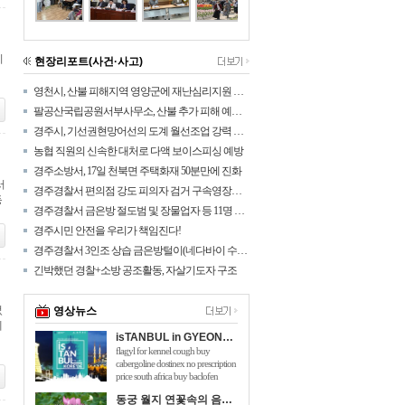
시
현장리포트(사건·사고)
영천시, 산불 피해지역 영양군에 재난심리지원 나섰다!
팔공산국립공원서부사무소, 산불 추가 피해 예방을 위해 탐방로 통제구간 확대
경주시, 기선권현망어선의 도계 월선조업 강력 대응
농협 직원의 신속한 대처로 다액 보이스피싱 예방
경주소방서, 17일 천북면 주택화재 50분만에 진화
서
경주경찰서 편의점 강도 피의자 검거 구속영장신청
등
경주경찰서 금은방 절도범 및 장물업자 등 11명 검거
경주시민 안전을 우리가 책임진다!
경주경찰서 3인조 상습 금은방털이(네다바이 수법) 검거
긴박했던 경찰+소방 공조활동, 자살기도자 구조
었
영상뉴스
에
isTANBUL in GYEONGJU
flagyl for kennel cough buy
cabergoline dostinex no prescription
price south africa buy baclofen
online australia will taking 150mg of
동궁 월지 연꽃속의 음악회 관광객 호응 높아
viagra hurt me flomaxtra