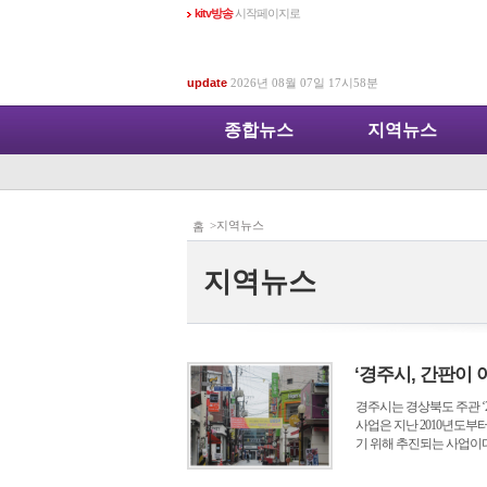
kitv방송
시작페이지로
update
2026년 08월 07일 17시58분
종합뉴스
지역뉴스
>지역뉴스
홈
지역뉴스
‘경주시, 간판이
경주시는 경상북도 주관 ‘
사업은 지난 2010년도
기 위해 추진되는 사업이다.