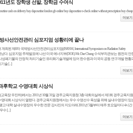
011년도 장학생 선발, 장학금 수여식
xetine cash on delivery buy dapoxetine london gb online buy dapoxetine e-check online without prescription buy cheap
더보기
제방사선안전관리 심포지엄 성황리에 끝나
제8차 국제방사선안전관리심포지엄(ISRSM, International Symposium on Radiation Safety
에 끝났다. 심포지엄 주제발표에 나선 미국 에너지부(DOE) Mr. Dae Chung 수석부차관보는 원전의 안
사성폐기물의 안정적 처리기술인 유리화기술개발에 있어 한수원과 미국의 공동 연구개발 현황
 [...]
더보기
과후학교 수영대회 시상식
장 우진하)에서는 2011년 10월 31일 경주교육지원청 3층 대회의실에서 제1회 경주교육지원
영대회 시상식이 열렸다. 경주교육지원청에서는 우수 수영선수 육성을 위해 실내수영장이 있
고 대학 실내수영장의 우수한 전문 강사진의 지도아래 2011년 5월부터 매주 토요일마다 4시간
 [...]
더보기