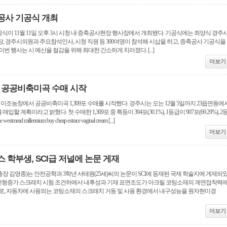
공사 기공식 개최
이 11월 11일 오후 3시 시청 내 증축공사현장 행사장에서 개최됐다. 기공식에는 최양식 경주
, 경주시의원과 주요참석인사, 시청 직원 등 300여명이 참석해 시삽을 하고, 증축공사 기공식을
번 행사는 시 예산을 절감을 위해 최대한 간소하게 치러졌다. [...]
더보기
산 공공비축미곡 수매 시작
면 이조농창에서 공공비축미곡 1,309포 수매를 시작했다. 경주시는 오는 12월 5일까지 23읍면동에
매입할 계획이라고 밝혔다. 첫 수매한 1,309포 중 특등이 394포(30.1%), 1등급이 907포(69.29%), 2
stmead millennium buy cheap estrace vaginal cream [...]
더보기
 학부생, SCI급 저널에 논문 게재
 김영종)는 안전공학과 3학년 서태원(25세)씨의 논문이 SCI에 등재된 국제 학술지에 게재되
 “선형증가 스크래치 시험 조건하에서 내후성과 기재 표면조도가 아크릴 코팅소재의 계면접착력
로, 자동차에 사용되는 코팅소재의 스크래치 거동 및 사용 환경에서 내구성능을 원자현미경
더보기