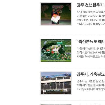
경주 천년한우가 
지난 10월 31일 한국
가 출품한 거세우가 육질
84농가에서 168두가 출품
부터 21일까지 농장평가가 [.
“축산분뇨도 에너지
마을 돼지농장에서 나온 
화학비료 대신 농지에 활용
자립형 녹색마을로는 처음으
경주시, 가축분뇨
경주시는 11월 한 달 간
하여 지도점검 할 계획이
28개 농가에 대하여 해양배