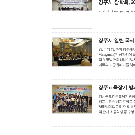
경주시 장학회, 2
feb 21, 2011 - can you buy dapo
경주서 열린 국
2일부터 4일까지 경주에서 개최된 
Management)이 성황리
적 운영방안중 하나인 방
미국의 고준위폐기물 처리기술
경주교육장기 방
경상북도경주교육지원청(교육
청교육장배 방과후학교 수
서라벌대학교와 MOU를 맺
씩 관내 초등학생 중 수영 우수