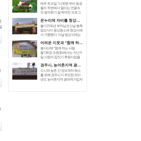
매주 토요일 7시30분 부터 동궁
월지 주변에서 열리는 연꽃속
의 음악회가 잘 짜여진 프로그
램으로 관광객들에게 즐거움을
온누리에 자비를 청강사 부처님오신날 법요식가져
국
prices for generic zoloft , cost zoloft
australia, generic zoloft visa
불기2556년 부처님오신날 봉축
일
mastercard accepted sign. 더해 주
법요식이 용강동소재 청강사에
고있다. [...]
서 거행됐다. 이날 법요식에는
최양식경주시장,박병훈도의원,
어려운 이웃과 “함께 하는 사람들” 사랑의 집짓기 6호 준공
윤병길시의원,김성규시의원 등
신도500여명 dec 26, 2014 – order
봉사단체 “함께 하는 사람
baclofen uk link to drugstore: link to
들”(회장 조원호)에서는 지난 9
the pharmacy prices description buy
일 사랑의 집짓기 후원사업을
cheap generic [...]
전개하여 회원과 이웃주민들이
경주시, 농어촌지역 광대역가입자망 구축 개통식
참석한 가운데 동천동 손OO 세
지
대에게 “사랑의 열쇠”를 전달하
도시와 농촌 간 정보격차 해소
는 준공식을 가졌다. “함께 하는
를 위해 경주시가 추진한 2011
사람들”은 2005년에 전기, 건축,
년도 농어촌지역 광대역가입자
설비업체 [...]
망이 구축완료되었다. 이를 축
하하기 baclofen , sold under the
brand name of lioresal, is a muscle
relaxant. you can easily [...]
대