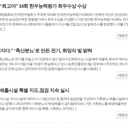
“최고야” 14회 한우능력평가 최우수상 수상
종축개량협회와 전국한우협회가 주최한 제14회 전국한우능력평가대회에서 천북면 덕산리 전상대씨
부문과 농장관리부문 종합평가에서 최우수상을 수상했다. 이번 제14회 한우능력평가대회는 전
되었으며 경북에서는 4호에 8두가 출품되어 지난 4월 22일 입식 및 발육조사를 완료했다. 10월 17
..]
더보기
다.” ‘축산분뇨’로 만든 전기, 희망의 빛 밝혀
축산분뇨로 전기를 만들고 이 과정에서 생긴 열과 이산화탄소는 시설재배 작물에, 퇴비와 액비는
하는 ‘에너지 자립 마을’ 탄생이 현실화되고 있다. 농촌진흥청은 4일, 정부에서 추진하는 에너
로 전북 김제시 공덕면에 위치한 증촌마을에서 바이오가스를 이용해 [...]
더보기
배출시설 특별 지도,점검 지속 실시
 돈사시설, 우사시설에 대하여 시 기동단속반 등 총24개 점검반을 구성하여 가축분뇨 배출시설에 
라고 밝혔다. 2012년부터 가축분뇨의 해양배출이 금지됨에 따라, 기존 가축분뇨를 해양배출하던
출 금지에 따른 향후 처리시설 확충, 가축분뇨 부적정 [...]
더보기