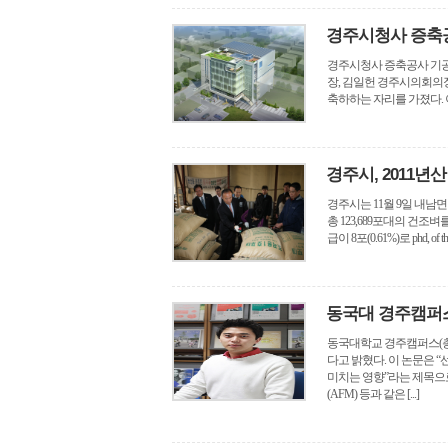
경주시청사 증축
경주시청사 증축공사 기공식
장, 김일헌 경주시의회의장
축하하는 자리를 가졌다. 이
경주시, 2011년
경주시는 11월 9일 내남
총 123,689포대의 건조벼를 
급이 8포(0.61%)로 phd, of the we
동국대 경주캠퍼스
동국대학교 경주캠퍼스(총장
다고 밝혔다. 이 논문은
미치는 영향”라는 제목으
(AFM) 등과 같은 [...]