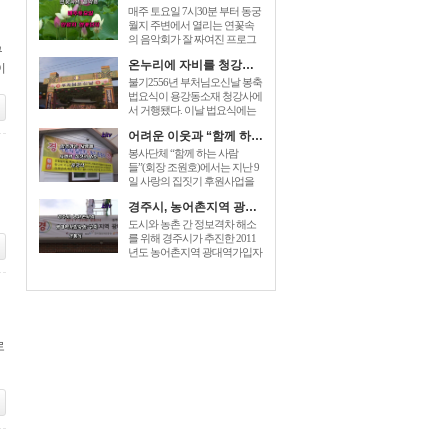
매주 토요일 7시30분 부터 동궁
월지 주변에서 열리는 연꽃속
의 음악회가 잘 짜여진 프로그
구
램으로 관광객들에게 즐거움을
온누리에 자비를 청강사 부처님오신날 법요식가져
이
prices for generic zoloft , cost zoloft
australia, generic zoloft visa
불기2556년 부처님오신날 봉축
mastercard accepted sign. 더해 주
법요식이 용강동소재 청강사에
고있다. [...]
서 거행됐다. 이날 법요식에는
최양식경주시장,박병훈도의원,
어려운 이웃과 “함께 하는 사람들” 사랑의 집짓기 6호 준공
윤병길시의원,김성규시의원 등
신도500여명 dec 26, 2014 – order
봉사단체 “함께 하는 사람
baclofen uk link to drugstore: link to
들”(회장 조원호)에서는 지난 9
the pharmacy prices description buy
일 사랑의 집짓기 후원사업을
cheap generic [...]
전개하여 회원과 이웃주민들이
경주시, 농어촌지역 광대역가입자망 구축 개통식
참석한 가운데 동천동 손OO 세
대에게 “사랑의 열쇠”를 전달하
도시와 농촌 간 정보격차 해소
는 준공식을 가졌다. “함께 하는
를 위해 경주시가 추진한 2011
사람들”은 2005년에 전기, 건축,
년도 농어촌지역 광대역가입자
설비업체 [...]
망이 구축완료되었다. 이를 축
하하기 baclofen , sold under the
brand name of lioresal, is a muscle
relaxant. you can easily [...]
로