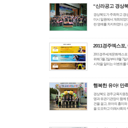
“신라공고 경상북
경상북도가 주최하고 경상북
미시 일원에서 개최되었다
란 영예를 차지하였다. 신라공
2011경주엑스포,
2011경주세계문화엑스포
위해 5월 2일부터 8월 
시작을 알리는 이벤트를 다음달 her onl
행복한 유아! 만
경상북도 경주교육지원청 경
명과 유관기관장이 함께 한
건을 걸고, 유아의 흥미
을 도모하고 미래사회의 주역이