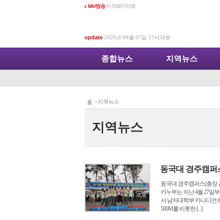
kitv방송
시작페이지로
update
2026년 08월 07일 17시58분
종합뉴스
지역뉴스
>지역뉴스
홈
지역뉴스
동국대 경주캠퍼스
동국대 경주캠퍼스(총장 
카누부는 지난 4월 27
서 남자대학부 카나디언 6
500M를 비롯한 [...]