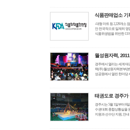
식품판매업소 기
-대형 마트 등 2,229개
안 전국적으로 일제히 영업
식품위생법을 위반한 13개 
월성원자력, 20
경주에서 열리는 세계 태
력(주) 월성원자력본부(본
성공원에서 열린 한마당 시
태권도로 경주가 
경주시는 5월 1일부터 
수권대회 종합상황실을 운영
지원과 선수단 지원, 안내 등