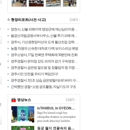
현장리포트(사건·사고)
등
영천시, 산불 피해지역 영양군에 재난심리지원 나섰다!
팔공산국립공원서부사무소, 산불 추가 피해 예방을 위해 탐방로 통제구간 확대
경주시, 기선권현망어선의 도계 월선조업 강력 대응
농협 직원의 신속한 대처로 다액 보이스피싱 예방
경주소방서, 17일 천북면 주택화재 50분만에 진화
경주경찰서 편의점 강도 피의자 검거 구속영장신청
자
경주경찰서 금은방 절도범 및 장물업자 등 11명 검거
경주시민 안전을 우리가 책임진다!
경주경찰서 3인조 상습 금은방털이(네다바이 수법) 검거
긴박했던 경찰+소방 공조활동, 자살기도자 구조
영상뉴스
선
isTANBUL in GYEONGJU
flagyl for kennel cough buy
cabergoline dostinex no prescription
price south africa buy baclofen
online australia will taking 150mg of
동궁 월지 연꽃속의 음악회 관광객 호응 높아
viagra hurt me flomaxtra