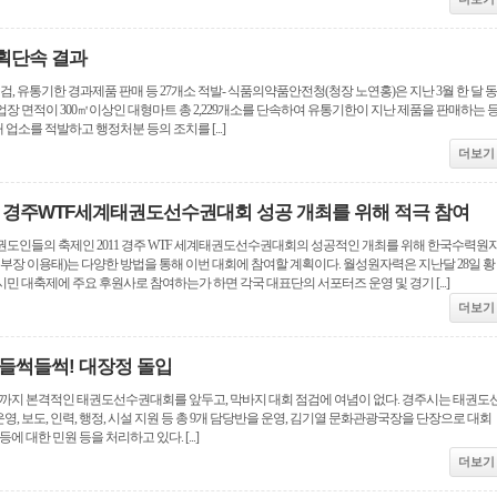
획단속 결과
소 점검, 유통기한 경과제품 판매 등 27개소 적발- 식품의약품안전청(청장 노연홍)은 지난 3월 한 달 동
장 면적이 300㎡이상인 대형마트 총 2,229개소를 단속하여 유통기한이 지난 제품을 판매하는 
업소를 적발하고 행정처분 등의 조치를 [...]
더보기
11 경주WTF세계태권도선수권대회 성공 개최를 위해 적극 참여
권도인들의 축제인 2011 경주 WTF 세계태권도선수권대회의 성공적인 개최를 위해 한국수력원
부장 이용태)는 다양한 방법을 통해 이번 대회에 참여할 계획이다. 월성원자력은 지난달 28일 황
민 대축제에 주요 후원사로 참여하는가 하면 각국 대표단의 서포터즈 운영 및 경기 [...]
더보기
들썩들썩! 대장정 돌입
6일까지 본격적인 태권도선수권대회를 앞두고, 막바지 대회 점검에 여념이 없다. 경주시는 태권도
, 보도, 인력, 행정, 시설 지원 등 총 9개 담당반을 운영, 김기열 문화관광국장을 단장으로 대회
에 대한 민원 등을 처리하고 있다. [...]
더보기