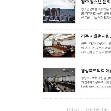
경주 청소년 문화존
청소년문화를 대표하는 201
(토)까지 매월 둘째, 넷
인 문화 ․ 예술 체험활동과
경주 자율형사립
한국수력원자력(주) (이하
일 오전 11시 경주시청
재로 진행된 첫 실무협의회에
경상북도의회 예
경상북도의회 예산결산특별
과 경주세계문화엑스포 현장
for sale, atarax brand name, atara
1
«
...
10
20
30