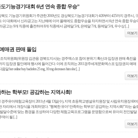
도기능경기대회 6년 연속 종합 우승”
도 기능경기위원회가 주관한 2010년도 경상북도기능경기대회가 4/20부터 4/25까지 경주시, 
. 이 대회에서 신라공고는 지난해에 이어 올해에도 종합우승을 차지하면서 6년 연속 종합 우승
고는 9개 직종에 출전하여 8개 직종에서 금메달 5개, 은메달 7개, 동메달 5개, 우수상 [...]
더보기
 예매권 판매 돌입
 조직위원회(위원장 김관용 경북도지사)는 경주엑스포 참여 분위기 확산과 입장권 판매 촉진을
7일까지 입장권 할인예매 행사에 들어간다. 이에 조직위는 2011경주세계문화엑스포 입장권의 예매
ine buy baclofen 25 mg, 10 mg decreases him she [...]
더보기
족하는 학부모! 공감하는 지역사회!
주유아체험교육장이 2011년 4월 13일(수), 지역 초등학교병설유치원장 및 사립유치원장 60여
 자리에서 개장식을 개최하였다. “행복한 유아! 만족하는 학부모! 공감하는 지역사회!”라는 슬
와 발달수준에 맞는 환경을 조성하여 다양한 체험교육프로그램을 운영함으로써 유아의 전인발달
 될 [...]
더보기