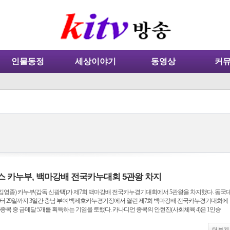
인물동정
세상이야기
동영상
커
 카누부, 백마강배 전국카누대회 5관왕 차지
김영종) 카누부(감독 신광택)가 제7회 백마강배 전국카누경기대회에서 5관왕을 차지했다. 동국
일부터 29일까지 3일간 충남 부여 백제호카누경기장에서 열린 제7회 백마강배 전국카누경기대회에
종목 중 금메달 5개를 획득하는 기염을 토했다. 카나디언 종목의 안현진(사회체육 4)은 1인승
더보기