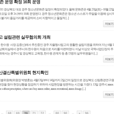
 운영 확정 16회 운영
1 경상북도 대표 경주 청소년문화존 일정이 확정되었다. 올해 문화존은 4월 23일(토) ~10월 22
째 토요일 오후 3시부터 16회 운영된다. 경주 청소년문화존은 청소년 스스로가 주말을 이용해 상시
 볼거리 즐길거리를 제공하여 소비 지향적이고 물질적 [...]
더보기
고 설립관련 실무협의회 개최
 한수원· 사장 김종신)에서 추진중인 경주 자율형사립고의 원활한 설립지원을 위하여 지난 4월 1
 영상회의실에서 경주시와 한수원이 처음으로 자리를 마련하였다. 이날 이상모 국책사업단장의 주
서는 경주시 및 경상북도 교육청, 한수원 관계자 등 총 15명의 실무위원들이 [...]
더보기
산결산특별위원회 현지확인
위원회(위원장 박병훈)는 4월13일부터 14일까지 2일간의 일정으로 경상북도 산림환경연구원
을 찾아 현장상황을 점검하기 위하여 사업현장을 방문하는 시간을 가졌다. 13일 경주시 atarax
x without prescription, where can i buy atarax online, atarax recreational, atarax dosage, [...]
더보기
...
68
69
71
72
...
80
90
...
»
96
70