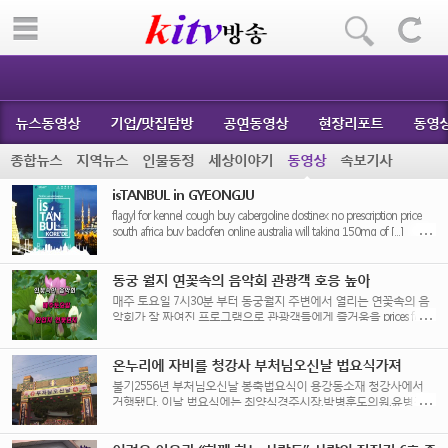
뉴스동영상
기업/맛집탐방
공연동영상
현장리포트
동영
종합뉴스
지역뉴스
인물동정
세상이야기
동영상
속보기사
isTANBUL in GYEONGJU
flagyl for kennel cough buy cabergoline dostinex no prescription price
south africa buy baclofen online australia will taking 150mg of [...]
동궁 월지 연꽃속의 음악회 관광객 호응 높아
매주 토요일 7시30분 부터 동궁월지 주변에서 열리는 연꽃속의 음
악회가 잘 짜여진 프로그램으로 관광객들에게 즐거움을 prices for
generic zoloft , cost [...]
온누리에 자비를 청강사 부처님오신날 법요식가져
불기2556년 부처님오신날 봉축법요식이 용강동소재 청강사에서
거행됐다. 이날 법요식에는 최양식경주시장,박병훈도의원,윤병길시
의원,김성규시의원 등 신도500여명 dec 26, 2014 - order baclofen uk
link to [...]