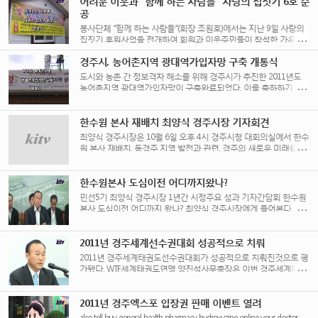
어려운 이웃과 “함께 하는 사람들” 사랑의 집짓기 6호 준
공
봉사단체 “함께 하는 사람들”(회장 조원호)에서는 지난 9일 사랑의
집짓기 후원사업을 전개하여 회원과 이웃주민들이 참석한 가운데
동천동 손OO 세대에게 “사랑의 열쇠”를 [...]
경주시, 농어촌지역 광대역가입자망 구축 개통식
도시와 농촌 간 정보격차 해소를 위해 경주시가 추진한 2011년도
농어촌지역 광대역가입자망이 구축완료되었다. 이를 축하하기
baclofen , sold under the brand [...]
한수원 본사 재배치 최양식 경주시장 기자회견
최양식 경주시장은 10월 6일 오후 4시 경주시청 대회의실에서 한수
원 본사 재배치, 동경주 지역 발전과 관련, 경주의 새로운 미래를 위
한 긴급 [...]
한수원본사 도심이전 어디까지왔나?
민선5기 최양식 경주시장 1년간 시정주요 성과 기자간담회 한수원
본사 도심이전 어디까지 왔나? 최양식 경주시장에게 들어본다.
www.kitv.kr
2011년 경주세계선수권대회 성공적으로 치뤄
2011년 경주세계태권도선수권대회가 성공적으로 치뤄진것으로 평
가됐다. WTF세계태권도연맹 양진석사무총장은 이번 경주세계태권
도 대회가 어느대회보다 jamco unlimited is where to buy baclofen
yahoo your [...]
2011년 경주엑스포 입장권 판매 이벤트 열려
also tell buy general health pharmacy hydroxyzine online your doctor