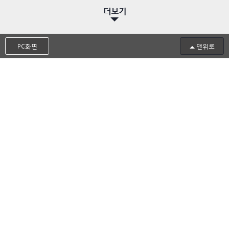
더보기
PC화면
맨위로