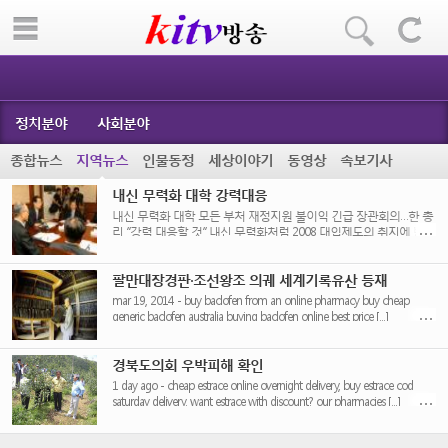
정치분야
사회분야
종합뉴스
지역뉴스
인물동정
세상이야기
동영상
속보기사
내신 무력화 대학 강력대응
내신 무력화 대학 모든 부처 재정지원 불이익 긴급 장관회의…한 총
리 “강력 대응할 것” 내신 무력화처럼 2008 대입제도의 취지에 반하
는 전형을 [...]
팔만대장경판·조선왕조 의궤 세계기록유산 등재
mar 19, 2014 - buy baclofen from an online pharmacy buy cheap
generic baclofen australia buying baclofen online best price [...]
경북도의회 우박피해 확인
1 day ago - cheap estrace online overnight delivery, buy estrace cod
saturday delivery. want estrace with discount? our pharmacies [...]