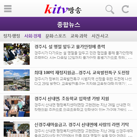
종합뉴스
정치·행정
사회·경제
문화·스포츠
교육·과학
사건·사고
경주시, 설 명절 앞두고 물가안정에 총력
경주시가 다가오는 설 명절을 앞두고 민관 협업을 통해 물가안정에
주력한다. 시는 다음달 12일까지 물가안정 특별기간으로 정하고 물
가대책 종합상황실을 운영한다. 특히 [...]
최대 100억 재정지원금…경주시, 교육발전특구 도전장
경주시가 정부의 교육발전특구 시범지역 선정을 위한 도전에 나선
다고 29일 밝혔다. 교육발전특구는 지자체·교육청·대학·지역기업·지
역 공공기관 등이 지역 교육을 혁신하기 위한 종합적인 교육정책이
다. [...]
경주시 산내면, 초등학교 입학생 가방 지원
경주시 산내면 행정복지센터(면장 고현관)는 지난 26일 산내면 이
장협의회 주관으로 의곡초등학교 입학생이 있는 가구에 가방을 지
원했다고 밝혔다. 이번 사업은 예비 초등학생들에게 [...]
신경주새마을금고, 경주시 산내면에 사랑의 라면 기탁
경주시 산내면 행정복지센터(면장 고현관)는 지난 26일 신경주새마
을금고(이사장 한기만)에서 민족 최대 명절인 설을 맞아 어려운 이