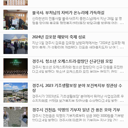
웃을 위해 라면 30상자를 기탁했다고 전했다. [...]
불국사, 부처님의 자비가 온누리에 가득하길
신라천년의 전통사찰 불국사(주지 종천스님)에서 지난 26일 설 명
절을 맞이해 불국동 행정복지센터(동장 박달규)를 방문해 어려운 이
웃들을 위해 농협상품권 300만원(10만원권 30장)을 기탁했다. [...]
2024년 감포항 해맞이 축제 성료
지난 1일 경주시 감포읍 감포항 남방파제에서는 「2024년 감포항 해
맞이 축제」가 성황리에 개최됐다. 감포읍 새마을지도자 남·여 협의
회는 떡국과 어묵, 커피를 무료로 [...]
경주시, 청소년 오케스트라·합창단 신규단원 모집
경주시 청소년 오케스트라와 청소년 합창단이 신규 단원을 모집한
다고 4일 밝혔다. 청소년 오케스트라 모집 분야는 현악기, 관악기,
금관악기, 타악기 등으로 모집 [...]
경주시, 2023 기초생활보장 분야 보건복지부 장관상 수
상
경주시가 ‘2023년도 기초생활보장’ 분야에서 뛰어난 사업성과로 우
수지자체로 선정돼 보건복지부 장관상을 수상했다고 4일 밝혔다.
이는 지난 2021년 우수지자체 선정 이후 두 [...]
경주시 건천읍, 익명의 기부자 일년 간 용돈 모아 기부
경주시 건천읍은 익명의 기부자로부터 성금 36만 3000원을 기부받
았다고 4일 밝혔다. 경주시에 따르면 이 기부자는 지난 3일 건천읍
행정복지센터를 찾아 “우리도 힘들지만 [...]