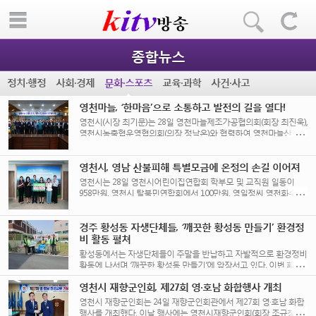
종합뉴스
정치·행정
사회·경제
문화·스포츠
교육·과학
사건·사고
영천마늘, ‘한마음’으로 소통하고 발전의 길을 열다!
영천시(시장 최기문)는 28일 영천마늘제조가공협의회(회장 최진욱),
영천시농축협운영협의회(의장 정낙온)와 협력하여 영천마늘산업의
새로운 도약을 위한 ‘영천마늘 수급안정 및 가공활성화 업무협약’을
체결했다고 밝혔다. 이번 [...]
영천시, 영남 산불피해 특별모금에 온정의 손길 이어져
영천시는 28일 영천시어린이집연합회 학부모 및 교직원 일동이
958만원, 영천시 탈북민연합회에서 100만원, 영일정씨 영천화수회
에서 200만원을 영남지역 산불피해 특별모금에 기탁했다고 전했다.
영천시어린이집연합회는 [...]
경주 황성동 자생단체들, ‘깨끗한 황성동 만들기’ 환경정
비 활동 펼쳐
황성동에서는 자생단체들이 주말을 반납하고 자발적으로 환경정비
활동에 나서며 ‘깨끗한 황성동 만들기’에 앞장서고 있다. 이번 환경
정비 활동은 4월 18일 금요일 황성동 [...]
영천시 재향군인회, 제27회 영·호남 화합행사 개최
영천시 재향군인회는 24일 재향군인회관에서 제27회 영·호남 화합
행사를 개최했다. 이날 행사에는 영천시재향군인회(회장 조규창) 및