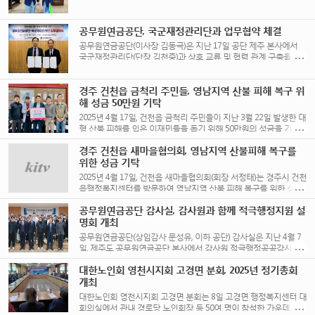
남원시재향군인회(회장 하정두) 회원 80여 명이 참석해, 꽃다발과
[...]
공무원연금공단, 국군재정관리단과 업무협약 체결
공무원연금공단(이사장 김동극)은 지난 17일 공단 제주 본사에서
국군재정관리단(단장 김천중)과 상호 교류 및 협력 관계 구축을 통
한 연금서비스 향상과 복지 증진 [...]
경주 건천읍 금척리 주민들, 영남지역 산불 피해 복구 위
해 성금 50만원 기탁
2025년 4월 17일, 건천읍 금척리 주민들이 지난 3월 22일 발생한 대
형 산불 피해를 입은 이재민들을 돕기 위해 50만원의 성금을 기탁
했다. [...]
경주 건천읍 새마을협의회, 영남지역 산불피해 복구를
위한 성금 기탁
2025년 4월 17일, 건천읍 새마을협의회(회장 서정태)는 경주시 건천
읍행정복지센터를 방문하여 영남지역 산불 피해 복구를 위한 성금
412,500원을 기탁했다. 이번 성금은 4월 [...]
공무원연금공단 감사실, 감사원과 함께 적극행정지원 설
명회 개최
공무원연금공단(상임감사 문성유, 이하 공단) 감사실은 지난 4월 7
일, 제주도 공무원연금공단 본사에서 감사원 적극행정공공감사지
원관실을 초청하여 공직사회 적극행정 확산을 위한 설명회를 개최
대한노인회 영천시지회 고경면 분회, 2025년 정기총회
했다. [...]
개최
대한노인회 영천시지회 고경면 분회는 8일 고경면 행정복지센터 대
회의실에서 관내 경로당 노인회장 등 50여 명이 참석한 가운데,