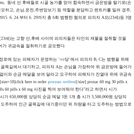
c relations, 동네 선.후배들로 시골 농가를 얻어 합숙하면서 금은방을 털기로(손
모하고, 손님,운전,주변망보기 등 역할을 분담하고 렌트카를 밀려 경주,
5. 6. 24.부터 6. 29까지 총 6회 범행한 혐의로 피의자 A모(23세)등 3명
 C(23세)는 고향 선,후배 사이며
피의자들은 타인의 재물을 절취할 것을
어가 귀금속을 절취하기로 공모했다.
주시 북정로에 있는 피해자가 운영하는 ‘○○당’에서 피의자 B, C는 범행을 위해
근 골목길에서 대기하고, 피의자 A는 손님을 가장하여 위 금은방에 들어가
걸이와 순금 메달을 보여 달라고 요구하여 피해자가 진열대 위에 귀금속
prozac online
=18]click here to order
[/size] prozac 60 mg 30 pills x
 viagra pills 60 pills x 60 mg 사진을 찍어 보여줘야 한다”라고 하면서 시가
 시가 650,000원 상당의 순금 메달 3돈 1개 총 시가 3,500,000원 상당의
 도주하여 인근 골목길에 대기중이던 위 차량을 타고 도주하는 방법으로