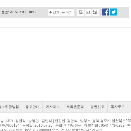
승인: 2015.07.08 - 10:12
크게
작게
정보취급방침
광고안내
기사제보
저작권문의
불편신고
독자투고
v방송 | 대표: 김달식 | 발행인 : 김달식 | 편집인: 김달식 | 발행소: 경북 경주시 알천북로23
,아00134 | 등록일: 2010.07.20 | 종별: 인터넷신문 | 대표전화 : 054) 773-0202 | 
및 기사제보 : kitv0707@naver.com | 청소년보호책임자 : 김달식