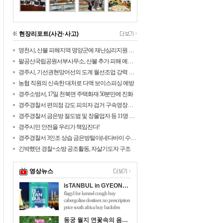
현장리포트(사건·사고)
영천시, 산불 피해지역 영양군에 재난심리지원 나섰다!
팔공산국립공원서부사무소, 산불 추가 피해 예방을 위해 탐방로 통제구간 확대
경주시, 기선권현망어선의 도계 월선조업 강력 대응
농협 직원의 신속한 대처로 다액 보이스피싱 예방
경주소방서, 17일 천북면 주택화재 50분만에 진화
경주경찰서 편의점 강도 피의자 검거 구속영장신청
경주경찰서 금은방 절도범 및 장물업자 등 11명 검거
경주시민 안전을 우리가 책임진다!
경주경찰서 3인조 상습 금은방털이(네다바이 수법) 검거
긴박했던 경찰+소방 공조활동, 자살기도자 구조
영상뉴스
isTANBUL in GYEONGJU
flagyl for kennel cough buy
cabergoline dostinex no prescription
price south africa buy baclofen
online australia will taking 150mg of
동궁 월지 연꽃속의 음악회 관광객 호응 높아
viagra hurt me flomaxtra