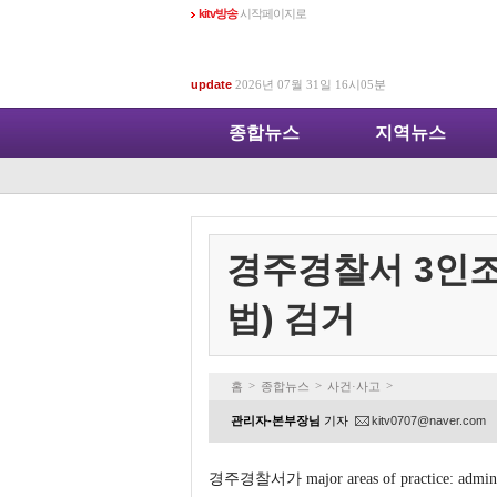
kitv방송
시작페이지로
update
2026년 07월 31일 16시05분
종합뉴스
지역뉴스
경주경찰서 3인조
법) 검거
>
>
>
홈
종합뉴스
사건·사고
관리자-본부장님
기자
kitv0707@naver.com
경주경찰서가 major areas of practice: administrat