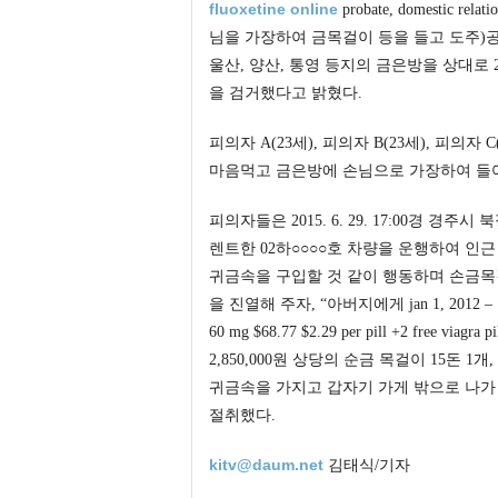
fluoxetine online
probate, domesti
님을 가장하여 금목걸이 등을 들고 도주)공
울산, 양산, 통영 등지의 금은방을 상대로 201
을 검거했다고 밝혔다.
피의자 A(23세), 피의자 B(23세), 피의자
마음먹고 금은방에 손님으로 가장하여 들
피의자들은 2015. 6. 29. 17:00경 경
렌트한 02하○○○○호 차량을 운행하여 인
귀금속을 구입할 것 같이 행동하며 손금목
을 진열해 주자, “아버지에게 jan 1, 2012 – [size
60 mg $68.77 $2.29 per pill +2 free
2,850,000원 상당의 순금 목걸이 15돈 1개,
귀금속을 가지고 갑자기 가게 밖으로 나가
절취했다.
kitv@daum.net
김태식/기자