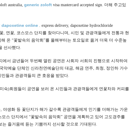
generic zoloft
oloft australia,
visa mastercard accepted sign. 더해 주고있
 dapoxetine online
. express delivery, dapoxetine hydrochloride
 저녁 유채꽃, 연꽃, 코스모스 단지를 찾아다니며, 시민 및 관광객들에게 전통과 현
 온 “꽃밭속의 음악회”를 올해부터는 토요일로 옮겨 더욱 더 수준높
을 선사했다.
꽃단지에서 금년들어 두번째 열린 공연은 사회자 서희의 진행으로 시작하여
 국악예술 단체인 신라천연예술단의 대금, 해금 연주, 최청, 정인하 가수
시민들과 관광객들의 큰 호응을 받았다.
손미숙)회원들이 공연을 보러 온 시민들과 관광객들에게 연꽃차와 커피를
꽃, 야생화 등 꽃단지가 해가 갈수록 관광객들에게 인기를 더해가는 가운
 코스모스 단지에서 “꽃밭속의 음악회” 공연을 계획하고 있어 고도경주를
는 즐거움에 듣는 기쁨까지 선사할 것으로 기대된다.