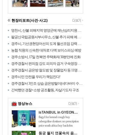
현장리포트(사건·사고)
영천시, 산불 피해지역 영양군에 재난심리지원 나섰다!
팔공산국립공원서부사무소, 산불 추가 피해 예방을 위해 탐방로 통제구간 확대
경주시, 기선권현망어선의 도계 월선조업 강력 대응
농협 직원의 신속한 대처로 다액 보이스피싱 예방
경주소방서, 17일 천북면 주택화재 50분만에 진화
경주경찰서 편의점 강도 피의자 검거 구속영장신청
경주경찰서 금은방 절도범 및 장물업자 등 11명 검거
경주시민 안전을 우리가 책임진다!
경주경찰서 3인조 상습 금은방털이(네다바이 수법) 검거
긴박했던 경찰+소방 공조활동, 자살기도자 구조
영상뉴스
isTANBUL in GYEONGJU
flagyl for kennel cough buy
cabergoline dostinex no prescription
price south africa buy baclofen
online australia will taking 150mg of
동궁 월지 연꽃속의 음악회 관광객 호응 높아
viagra hurt me flomaxtra