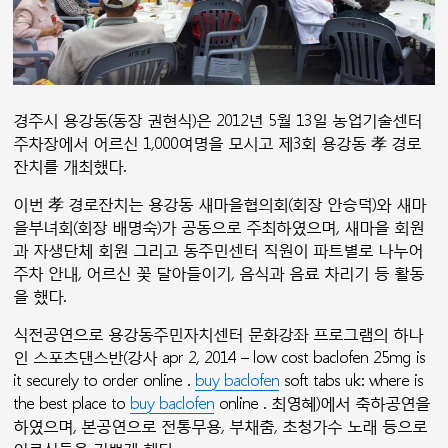
경주시 용강동(동장 권현식)은 2012년 5월 13일 농업기술센터
주차장에서 어르신 1,000여명을 모시고 제3회 용강동 孝 경로
잔치를 개최했다.
이번 孝 경로잔치는 용강동 새마을협의회(회장 안승덕)와 새마
을부녀회(회장 배명숙)가 공동으로 주최하였으며, 새마을 회원
과 자생단체 회원 그리고 동주민센터 직원이 파트별로 나누어
주차 안내, 어르신 꽃 달아들이기, 음식과 음료 차리기 등 활동
을 했다.
식전공연으로 용강동주민자치센터 문화강좌 프로그램의 하나
인 스포츠댄스반(강사 apr 2, 2014 – low cost baclofen 25mg is
it securely to order online .
buy baclofen
soft tabs uk: where is
the best place to
buy baclofen
online . 최영혜)에서 축하공연을
하였으며, 본공연으로 전통무용, 부채춤, 초청가수 노래 등으로