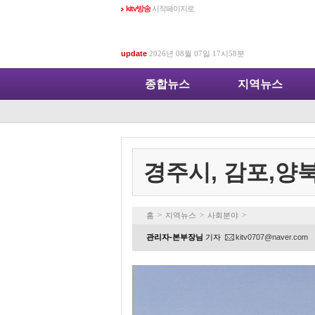
kitv방송
시작페이지로
update
2026년 08월 07일 17시58분
종합뉴스
지역뉴스
경주시, 감포,양북
>
>
>
홈
지역뉴스
사회분야
관리자-본부장님
기자
kitv0707@naver.com