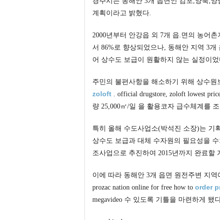
경주시는 동해안 3개 읍면인 감포,양북,
계획이라고 밝혔다.
2000년부터 안강읍 외 7개 읍.면의 농
서 86%로 향상되었으나, 동해안 지역 3
어 상수도 보급이 원활하지 않는 실정이었
주민의 불편사항을 해소하기 위해 상수원보호구역 지정, 
zoloft
. official drugstore, zolo
량 25,000㎥/일 을 활용코자 급수체계를 
특히 올해 수도사업소(박석진 소장)는 기획
상수도 보급과 대체 수자원의 필요성을 수
조사업으로 추진하여 2015년까지 완료할 
이에 따라 동해안 3개 읍면 원전주변 지역에도 
order p
prozac nation online for free how to
megavideo 수 있도록 기틀을 마련하게 됐다