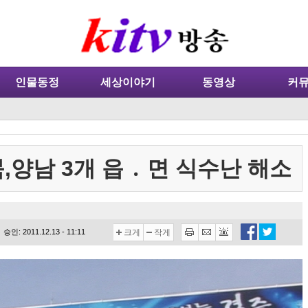
인물동정
세상이야기
동영상
커
,양남 3개 읍 ․ 면 식수난 해소
승인: 2011.12.13 - 11:11
크게
작게