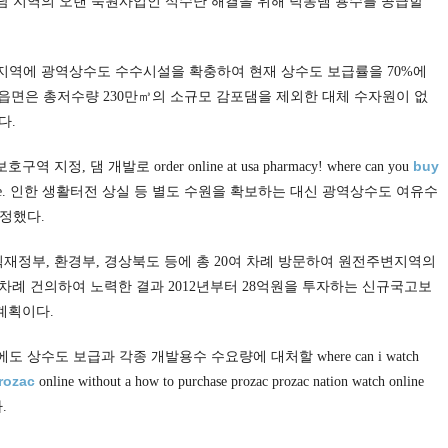
양남 지역의 오랜 숙원사업인 식수난 해결을 위해 덕동댐 용수를 공급할
어촌지역에 광역상수도 수수시설을 확충하여 현재 상수도 보급률을 70%에
개 읍면은 총저수량 230만㎥의 소규모 감포댐을 제외한 대체 수자원이 없
다.
buy
댐 개발로 order online at usa pharmacy! where can you
ft lowest price. 인한 생활터전 상실 등 별도 수원을 확보하는 대신 광역상수도 여유수
조정했다.
재정부, 환경부, 경상북도 등에 총 20여 차례 방문하여 원전주변지역의
차례 건의하여 노력한 결과 2012년부터 28억원을 투자하는 신규국고보
계획이다.
상수도 보급과 각종 개발용수 수요량에 대처할 where can i watch
rozac
online without a how to purchase prozac prozac nation watch online
.