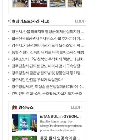
현장리포트(사건·사고)
영천시, 산불 피해지역 영양군에 재난심리지원 나섰다!
팔공산국립공원서부사무소, 산불 추가 피해 예방을 위해 탐방로 통제구간 확대
경주시, 기선권현망어선의 도계 월선조업 강력 대응
농협 직원의 신속한 대처로 다액 보이스피싱 예방
경주소방서, 17일 천북면 주택화재 50분만에 진화
경주경찰서 편의점 강도 피의자 검거 구속영장신청
경주경찰서 금은방 절도범 및 장물업자 등 11명 검거
경주시민 안전을 우리가 책임진다!
경주경찰서 3인조 상습 금은방털이(네다바이 수법) 검거
긴박했던 경찰+소방 공조활동, 자살기도자 구조
영상뉴스
isTANBUL in GYEONGJU
flagyl for kennel cough buy
cabergoline dostinex no prescription
price south africa buy baclofen
online australia will taking 150mg of
동궁 월지 연꽃속의 음악회 관광객 호응 높아
viagra hurt me flomaxtra