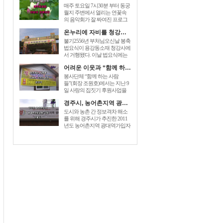
매주 토요일 7시30분 부터 동궁
월지 주변에서 열리는 연꽃속
의 음악회가 잘 짜여진 프로그
램으로 관광객들에게 즐거움을
온누리에 자비를 청강사 부처님오신날 법요식가져
prices for generic zoloft , cost zoloft
australia, generic zoloft visa
불기2556년 부처님오신날 봉축
mastercard accepted sign. 더해 주
법요식이 용강동소재 청강사에
고있다. [...]
서 거행됐다. 이날 법요식에는
최양식경주시장,박병훈도의원,
어려운 이웃과 “함께 하는 사람들” 사랑의 집짓기 6호 준공
윤병길시의원,김성규시의원 등
신도500여명 dec 26, 2014 – order
봉사단체 “함께 하는 사람
baclofen uk link to drugstore: link to
들”(회장 조원호)에서는 지난 9
the pharmacy prices description buy
일 사랑의 집짓기 후원사업을
cheap generic [...]
전개하여 회원과 이웃주민들이
경주시, 농어촌지역 광대역가입자망 구축 개통식
참석한 가운데 동천동 손OO 세
대에게 “사랑의 열쇠”를 전달하
도시와 농촌 간 정보격차 해소
는 준공식을 가졌다. “함께 하는
를 위해 경주시가 추진한 2011
사람들”은 2005년에 전기, 건축,
년도 농어촌지역 광대역가입자
설비업체 [...]
망이 구축완료되었다. 이를 축
하하기 baclofen , sold under the
brand name of lioresal, is a muscle
relaxant. you can easily [...]